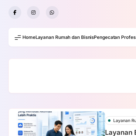
Skip
to
content
Home
Layanan Rumah dan Bisnis
Pengecatan Profes
Layanan Ru
Layanan 