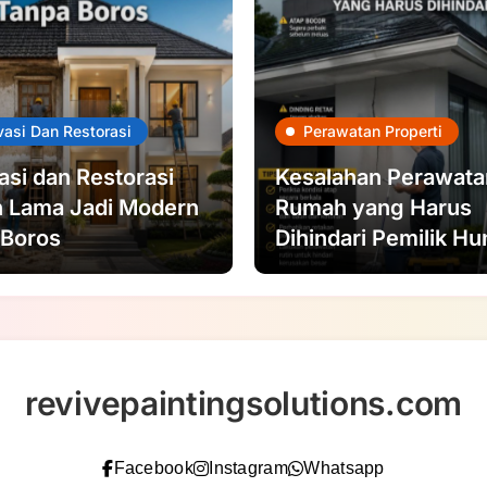
asi Dan Restorasi
Perawatan Properti
si dan Restorasi
Kesalahan Perawata
 Lama Jadi Modern
Rumah yang Harus
 Boros
Dihindari Pemilik Hu
revivepaintingsolutions.com
Facebook
Instagram
Whatsapp