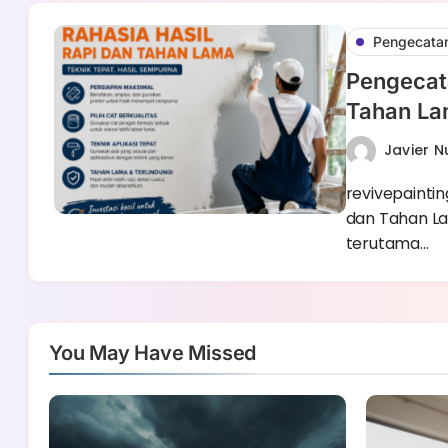
Pengecatan
Pengecata
Tahan L
Javier 
revivepaintin
dan Tahan La
terutama…
You May Have Missed