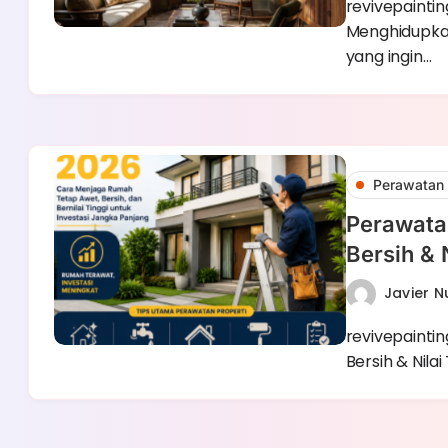
revivepaintin
Menghidupkan
yang ingin…
Perawatan 
Perawata
Bersih & N
Javier 
revivepainti
Bersih & Nila