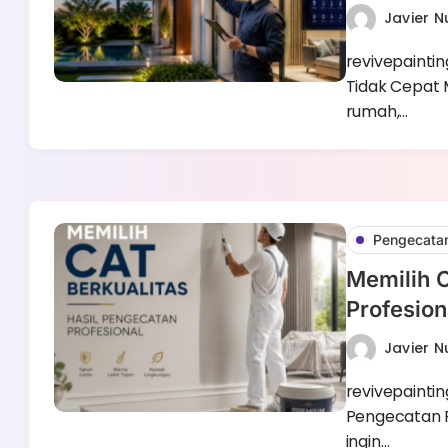
Javier 
revivepainti
Tidak Cepat 
rumah,…
Pengecatan
Memilih C
Profesion
Javier 
revivepaintin
Pengecatan P
ingin…