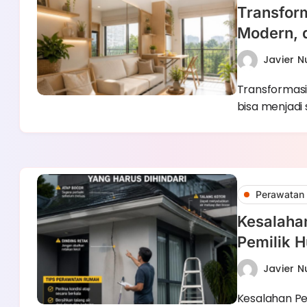
Transfor
Modern, d
Javier 
Transformasi
bisa menjadi 
Perawatan 
Kesalaha
Pemilik H
Javier 
Kesalahan Pe