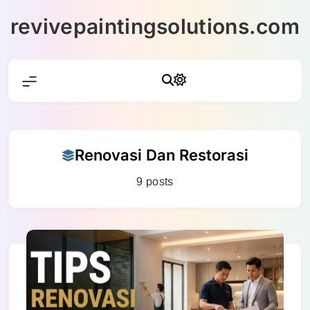
Skip
revivepaintingsolutions.com
to
content
Renovasi Dan Restorasi
9 posts