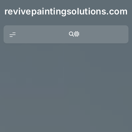
Skip
revivepaintingsolutions.com
to
content