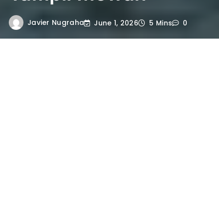
Javier Nugraha
June 1, 2026
5 Mins
0
Rahasia Renovasi dan Restorasi Rumah
Lama agar Tampil Mewah Modern
menjadi
topik yang semakin banyak dicari oleh
pemilik hunian yang ingin menghadirkan
suasana baru tanpa harus membangun
rumah dari nol. Dengan strategi yang
tepat, proses renovasi dan restorasi tidak
hanya meningkatkan nilai estetika, tetapi
juga menambah nilai investasi properti
dalam jangka panjang.h –
revivepaintingsolutions