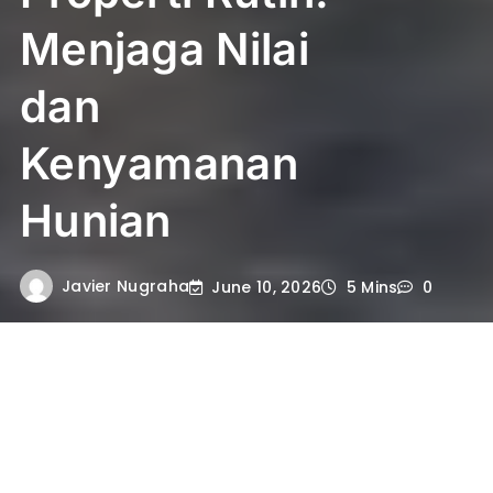
Menjaga Nilai
dan
Kenyamanan
Hunian
Javier Nugraha
June 10, 2026
5 Mins
0
revivepaintingsolutions
– Perawatan
Properti Rutin: Rahasia Menjaga Nilai dan
Kenyamanan Hunian merupakan langkah