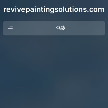
Skip
revivepaintingsolutions.com
to
content