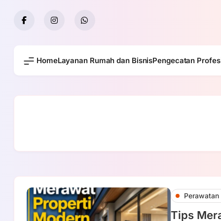
Skip
to
content
Home
Layanan Rumah dan Bisnis
Pengecatan Profes
Perawatan 
Tips Mer