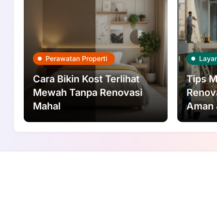
Perawatan Properti
Laya
Cara Bikin Kost Terlihat
Tips M
Mewah Tanpa Renovasi
Renov
Mahal
Aman 