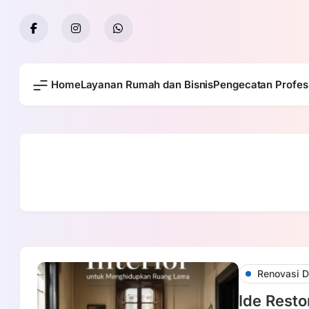
Skip
to
content
Home
Layanan Rumah dan Bisnis
Pengecatan Profes
Renovasi D
Ide Resto