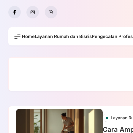
Skip
to
content
Home
Layanan Rumah dan Bisnis
Pengecatan Profes
Layanan Ru
Cara Amp