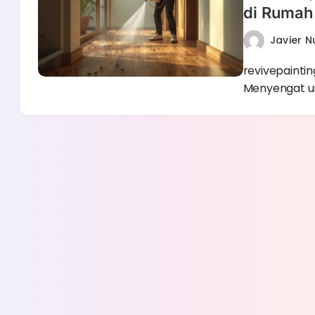
di Rumah
Javier 
revivepainti
Menyengat un