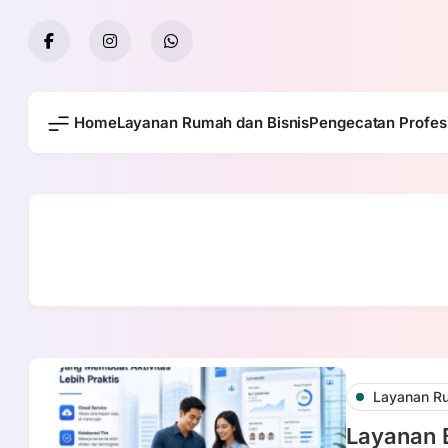
Skip
to
content
Home
Layanan Rumah dan Bisnis
Pengecatan Profes
Layanan Ru
Layanan 