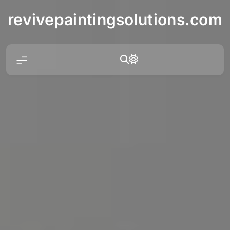
Skip
revivepaintingsolutions.com
to
content