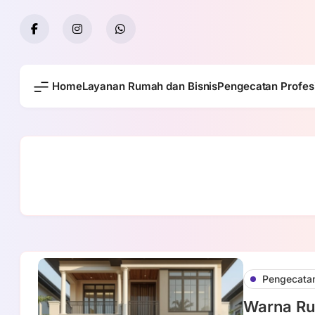
Skip
to
content
Home
Layanan Rumah dan Bisnis
Pengecatan Profes
Pengecatan
Warna Ru