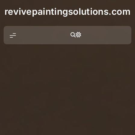
Skip
revivepaintingsolutions.com
to
content