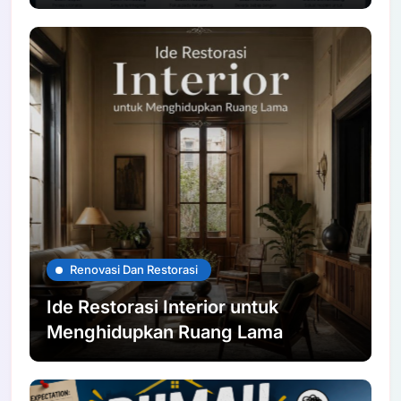
Renovasi Dan Restorasi
Ide Restorasi Interior untuk
Menghidupkan Ruang Lama