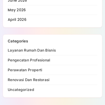
June 2026
May 2026
April 2026
Categories
Layanan Rumah Dan Bisnis
Pengecatan Profesional
Perawatan Properti
Renovasi Dan Restorasi
Uncategorized